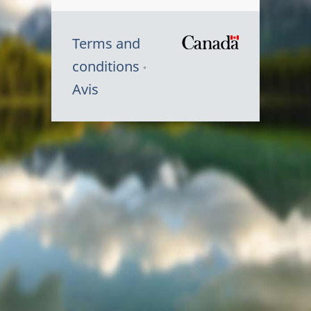
Terms and
/
conditions
Symbole
Avis
du
gouvernem
du
Canada