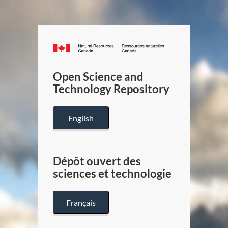
Canada.ca
/
Gouverneme
Open Science and
du
Technology Repository
Canada
English
Dépôt ouvert des
sciences et technologie
Français