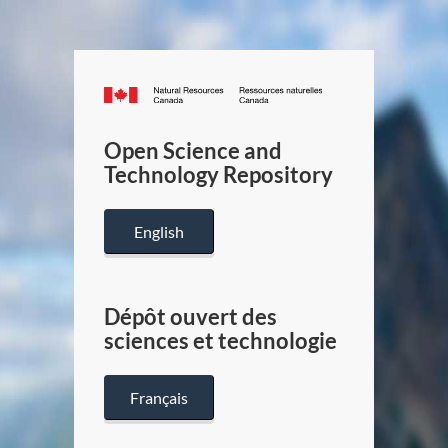
Canada.ca
/
Gouverneme
Open Science and
du
Technology Repository
Canada
English
Dépôt ouvert des
sciences et technologie
Français