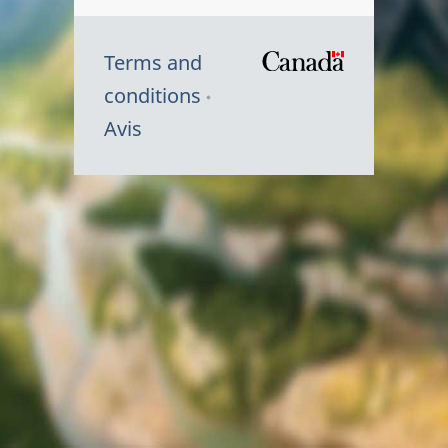
Terms and
/
conditions
Symbole
Avis
du
gouvernem
du
Canada