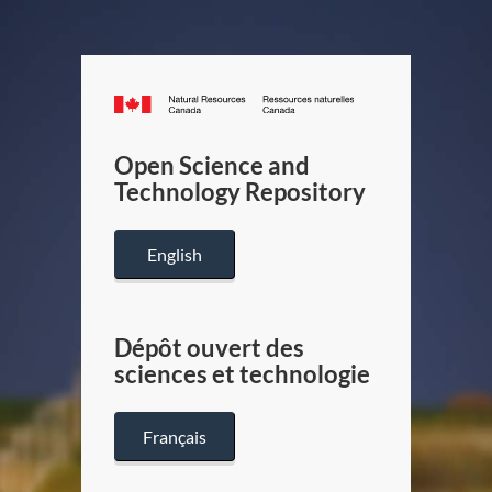
Canada.ca
/
Gouverneme
Open Science and
du
Technology Repository
Canada
English
Dépôt ouvert des
sciences et technologie
Français