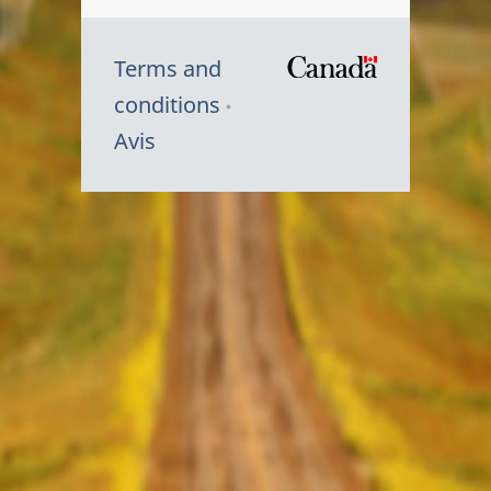
Terms and
/
conditions
Symbole
Avis
du
gouvernem
du
Canada