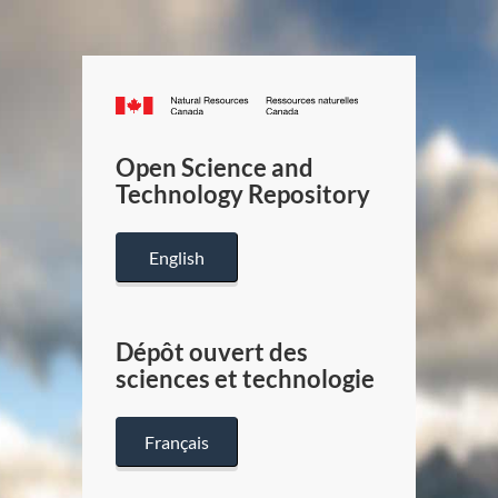
Canada.ca
/
Gouverneme
Open Science and
du
Technology Repository
Canada
English
Dépôt ouvert des
sciences et technologie
Français