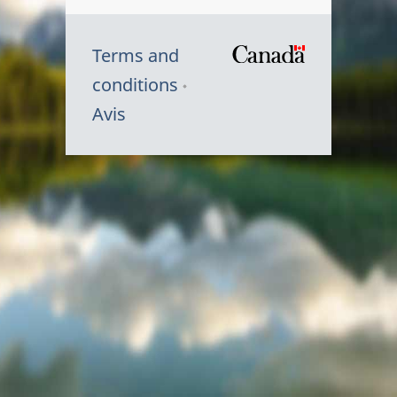
Terms and
/
conditions
Symbole
Avis
du
gouvernem
du
Canada