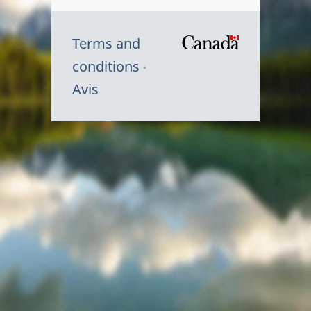
Terms and
/
conditions
Symbole
Avis
du
gouvernem
du
Canada