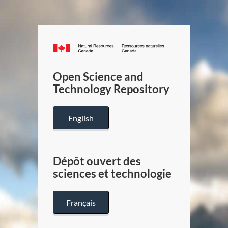
Canada.ca
/
Gouverneme
Open Science and
du
Technology Repository
Canada
English
Dépôt ouvert des
sciences et technologie
Français