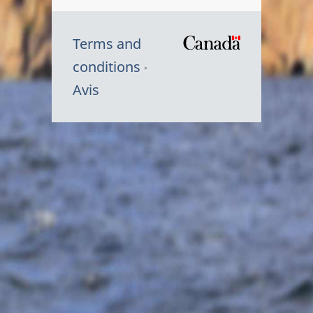
Terms and
/
conditions
Symbole
Avis
du
gouvernem
du
Canada