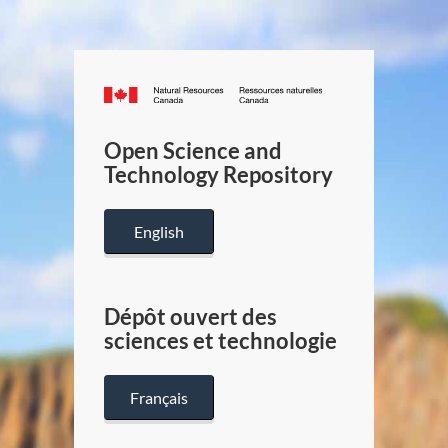
Canada.ca
/
Gouverneme
Open Science and
du
Technology Repository
Canada
English
Dépôt ouvert des
sciences et technologie
Français