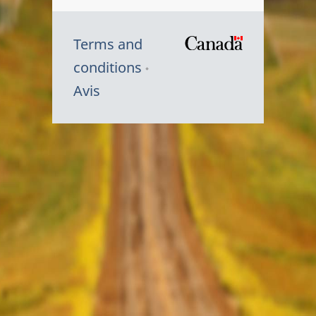
Terms and
/
conditions
Symbole
Avis
du
gouvernem
du
Canada