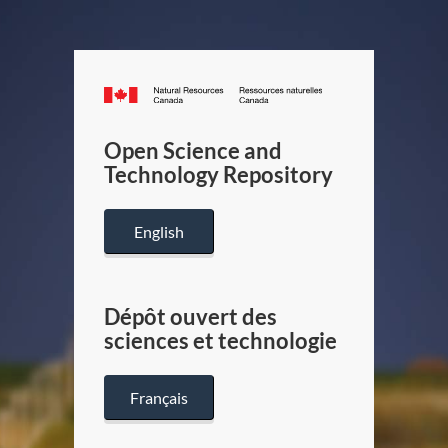
Canada.ca
/
Gouverneme
Open Science and
du
Technology Repository
Canada
English
Dépôt ouvert des
sciences et technologie
Français