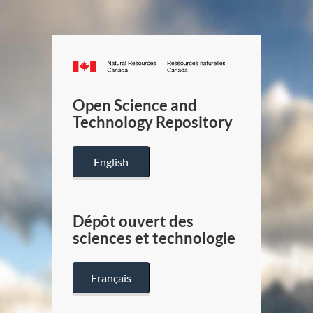
Canada.ca
/
Gouverneme
Open Science and
du
Technology Repository
Canada
English
Dépôt ouvert des
sciences et technologie
Français