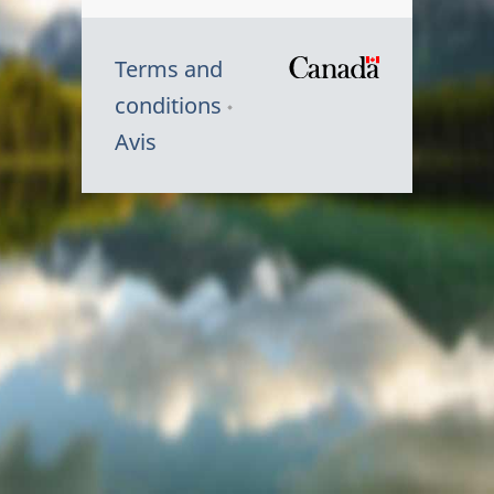
Terms and
/
conditions
Symbole
Avis
du
gouvernem
du
Canada