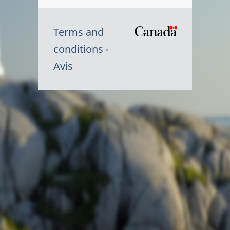
Terms and
/
conditions
Symbole
Avis
du
gouvernem
du
Canada