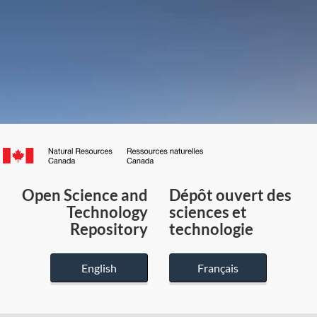
Canada.ca
/
Gouvernement
Open Science and
Dépôt ouvert des
du
Technology
sciences et
Canada
Repository
technologie
English
Français