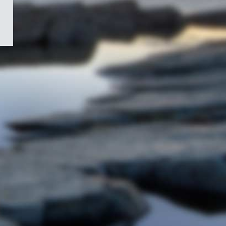
/
Symbole
du
gouvernement
du
Canada