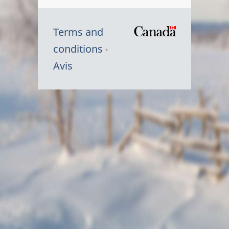
Terms and
/
conditions
Symbole
Avis
du
gouvernem
du
Canada