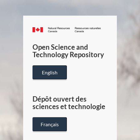
Canada.ca
/
Gouverneme
Open Science and
du
Technology Repository
Canada
English
Dépôt ouvert des
sciences et technologie
Français