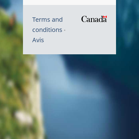
Terms and
/
conditions
Symbole
Avis
du
gouvernem
du
Canada