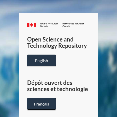
Canada.ca
/
Gouverneme
Open Science and
du
Technology Repository
Canada
English
Dépôt ouvert des
sciences et technologie
Français