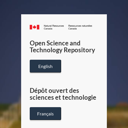
Canada.ca
/
Gouverneme
Open Science and
du
Technology Repository
Canada
English
Dépôt ouvert des
sciences et technologie
Français