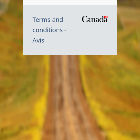
Terms and
/
conditions
Symbole
Avis
du
gouvernem
du
Canada