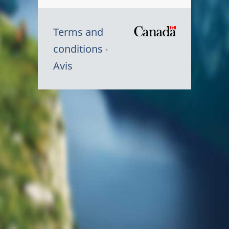
Terms and
/
conditions
Symbole
Avis
du
gouvernem
du
Canada