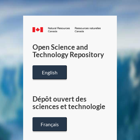
Canada.ca
/
Gouverneme
Open Science and
du
Technology Repository
Canada
English
Dépôt ouvert des
sciences et technologie
Français