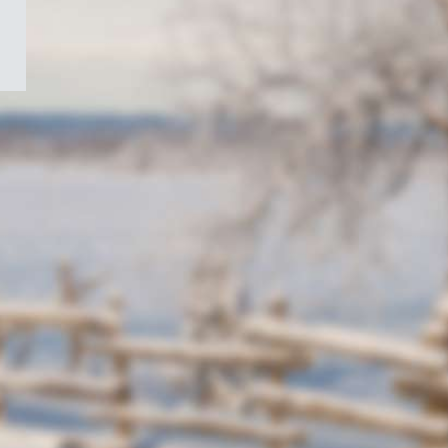
/
Symbole
du
gouvernement
du
Canada