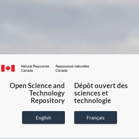
Canada.ca
/
Gouvernement
Open Science and
Dépôt ouvert des
du
Technology
sciences et
Canada
Repository
technologie
English
Français