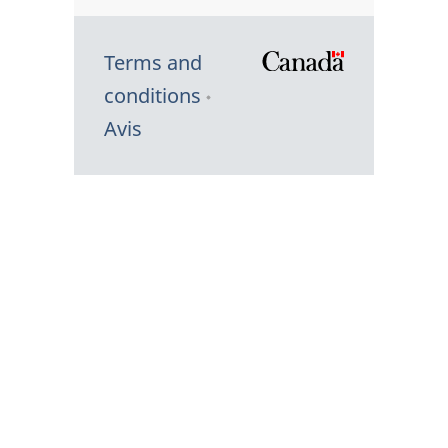
Terms and
/
conditions
Symbole
Avis
du
gouvernem
du
Canada