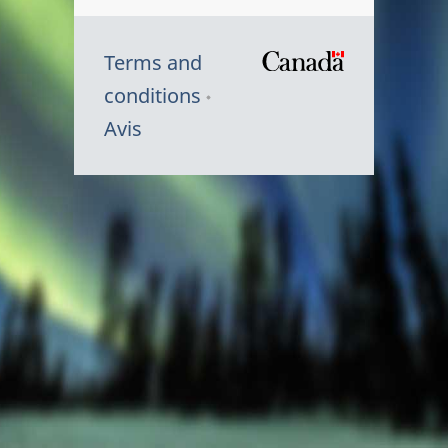
Terms and
/
conditions
Symbole
Avis
du
gouvernem
du
Canada