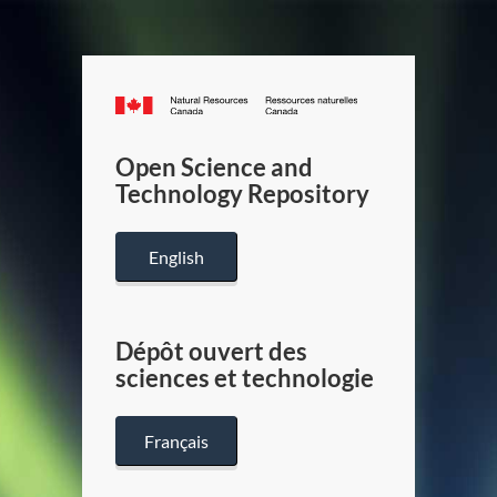
Canada.ca
/
Gouverneme
Open Science and
du
Technology Repository
Canada
English
Dépôt ouvert des
sciences et technologie
Français