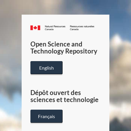
Canada.ca
/
Gouverneme
Open Science and
du
Technology Repository
Canada
English
Dépôt ouvert des
sciences et technologie
Français