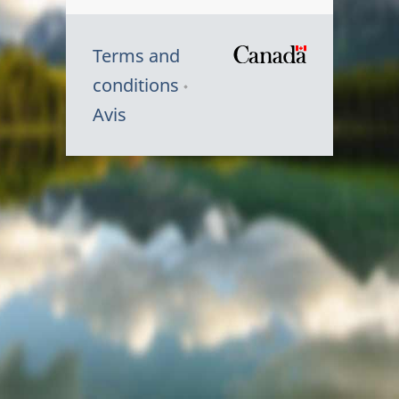
Terms and
/
conditions
Symbole
Avis
du
gouvernem
du
Canada