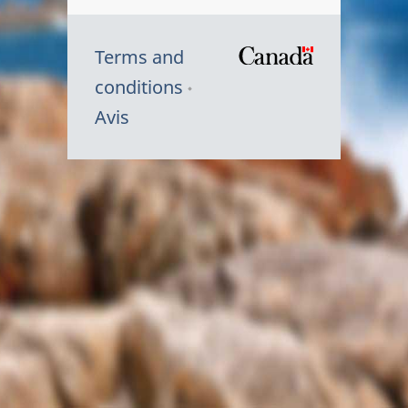
Terms and
/
conditions
Symbole
Avis
du
gouvernem
du
Canada