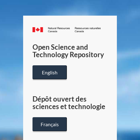
Canada.ca
/
Gouverneme
Open Science and
du
Technology Repository
Canada
English
Dépôt ouvert des
sciences et technologie
Français