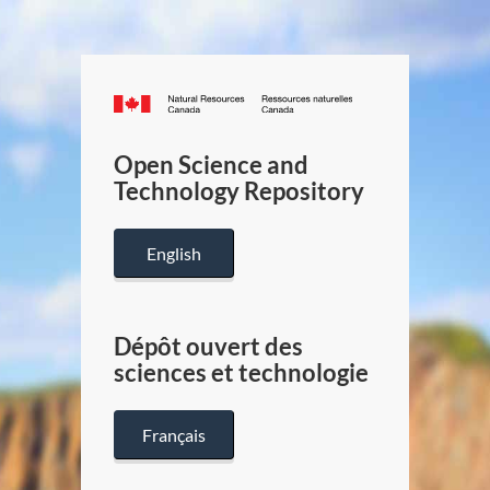
Canada.ca
/
Gouverneme
Open Science and
du
Technology Repository
Canada
English
Dépôt ouvert des
sciences et technologie
Français