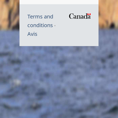
Terms and
/
conditions
Symbole
Avis
du
gouvernem
du
Canada