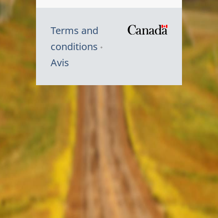
Terms and
/
conditions
Symbole
Avis
du
gouvernem
du
Canada