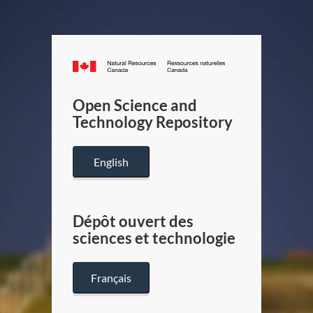
Canada.ca
/
Gouverneme
Open Science and
du
Technology Repository
Canada
English
Dépôt ouvert des
sciences et technologie
Français