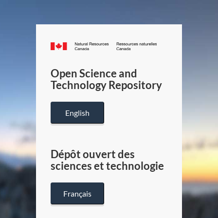
Canada.ca
/
Gouverneme
Open Science and
du
Technology Repository
Canada
English
Dépôt ouvert des
sciences et technologie
Français