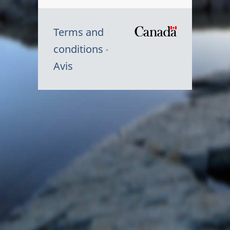
Terms and
/
conditions
Symbole
Avis
du
gouvernem
du
Canada