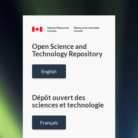
Canada.ca
/
Gouverneme
Open Science and
du
Technology Repository
Canada
English
Dépôt ouvert des
sciences et technologie
Français