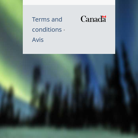
Terms and
/
conditions
Symbole
Avis
du
gouvernem
du
Canada