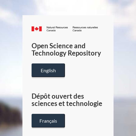
Canada.ca
/
Gouverneme
Open Science and
du
Technology Repository
Canada
English
Dépôt ouvert des
sciences et technologie
Français