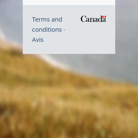
Terms and
/
conditions
Symbole
Avis
du
gouvernem
du
Canada