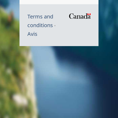
Terms and
/
conditions
Symbole
Avis
du
gouvernem
du
Canada