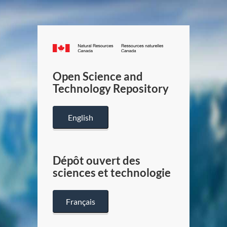
Canada.ca
/
Gouverneme
Open Science and
du
Technology Repository
Canada
English
Dépôt ouvert des
sciences et technologie
Français