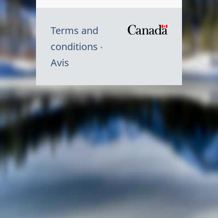
Terms and
/
conditions
Symbole
Avis
du
gouvernem
du
Canada