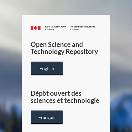
Canada.ca
/
Gouverneme
Open Science and
du
Technology Repository
Canada
English
Dépôt ouvert des
sciences et technologie
Français