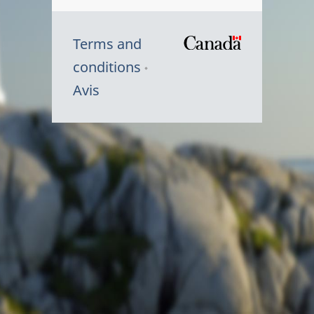
Terms and
/
conditions
Symbole
Avis
du
gouvernem
du
Canada