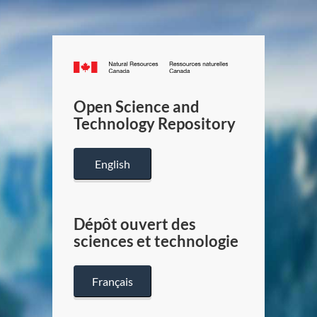
Canada.ca
/
Gouverneme
Open Science and
du
Technology Repository
Canada
English
Dépôt ouvert des
sciences et technologie
Français