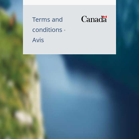
Terms and
/
conditions
Symbole
Avis
du
gouvernem
du
Canada