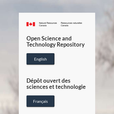
Canada.ca
/
Gouverneme
Open Science and
du
Technology Repository
Canada
English
Dépôt ouvert des
sciences et technologie
Français