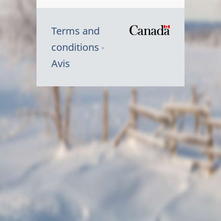
Terms and
/
conditions
Symbole
Avis
du
gouvernem
du
Canada