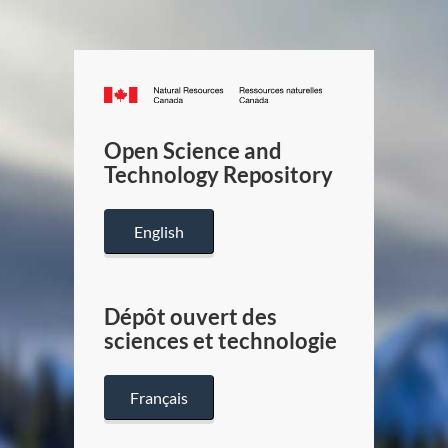
Canada.ca
/
Gouverneme
Open Science and
du
Technology Repository
Canada
English
Dépôt ouvert des
sciences et technologie
Français