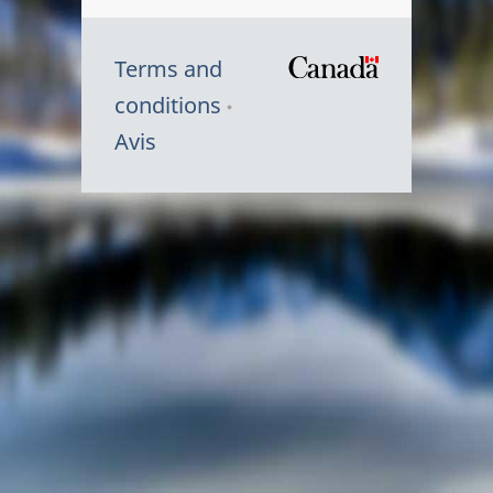
Terms and
/
conditions
Symbole
Avis
du
gouvernem
du
Canada