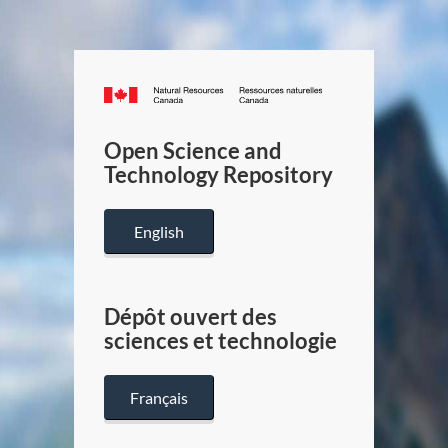
Canada.ca
/
Gouverneme
Open Science and
du
Technology Repository
Canada
English
Dépôt ouvert des
sciences et technologie
Français