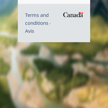
Terms and
/
conditions
Symbole
Avis
du
gouvernem
du
Canada