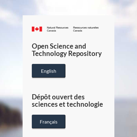
Canada.ca
/
Gouverneme
Open Science and
du
Technology Repository
Canada
English
Dépôt ouvert des
sciences et technologie
Français