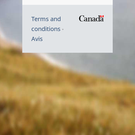
Terms and
/
conditions
Symbole
Avis
du
gouvernem
du
Canada