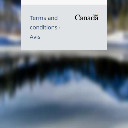
Terms and
/
conditions
Symbole
Avis
du
gouvernem
du
Canada