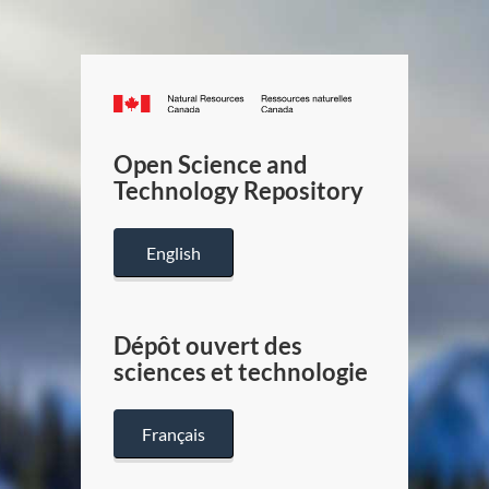
Canada.ca
/
Gouverneme
Open Science and
du
Technology Repository
Canada
English
Dépôt ouvert des
sciences et technologie
Français