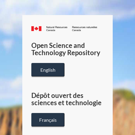
Canada.ca
/
Gouverneme
Open Science and
du
Technology Repository
Canada
English
Dépôt ouvert des
sciences et technologie
Français