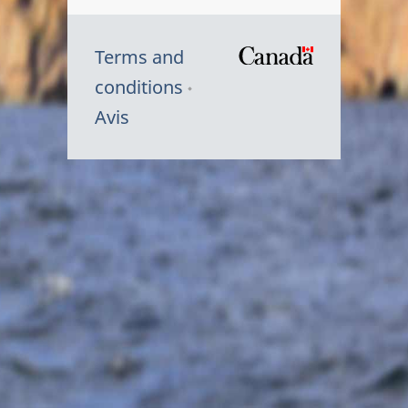
Terms and
/
conditions
Symbole
Avis
du
gouvernem
du
Canada