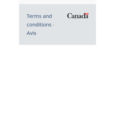
Terms and
/
conditions
Symbole
Avis
du
gouvernem
du
Canada