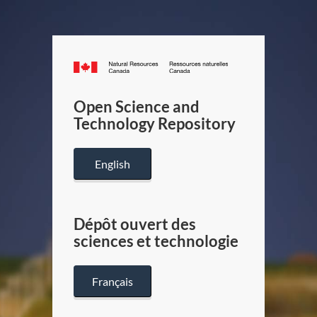
Canada.ca
/
Gouverneme
Open Science and
du
Technology Repository
Canada
English
Dépôt ouvert des
sciences et technologie
Français