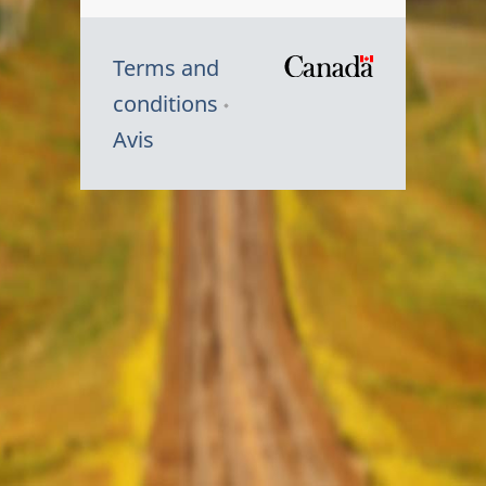
Terms and
/
conditions
Symbole
Avis
du
gouvernem
du
Canada