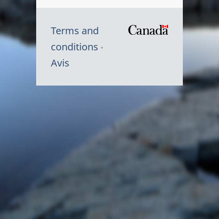
Terms and
/
conditions
Symbole
Avis
du
gouvernem
du
Canada