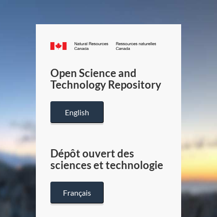
Canada.ca
/
Gouverneme
Open Science and
du
Technology Repository
Canada
English
Dépôt ouvert des
sciences et technologie
Français