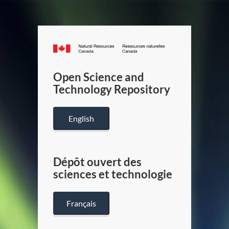
Canada.ca
/
Gouverneme
Open Science and
du
Technology Repository
Canada
English
Dépôt ouvert des
sciences et technologie
Français