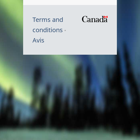
Terms and
/
conditions
Symbole
Avis
du
gouvernem
du
Canada