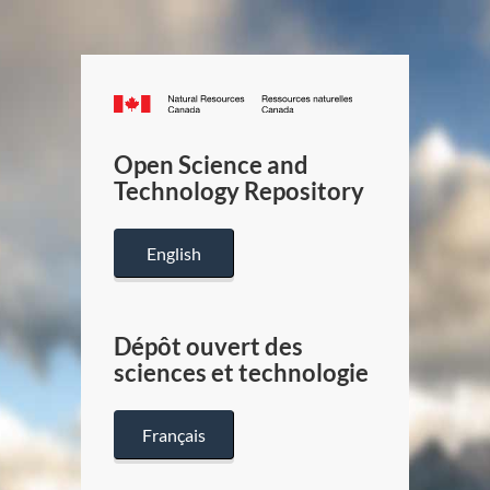
Canada.ca
/
Gouverneme
Open Science and
du
Technology Repository
Canada
English
Dépôt ouvert des
sciences et technologie
Français