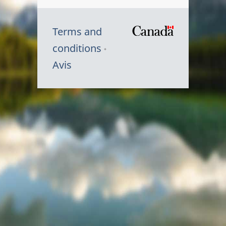
Terms and
/
conditions
Symbole
Avis
du
gouvernem
du
Canada