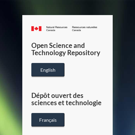
Canada.ca
/
Gouverneme
Open Science and
du
Technology Repository
Canada
English
Dépôt ouvert des
sciences et technologie
Français