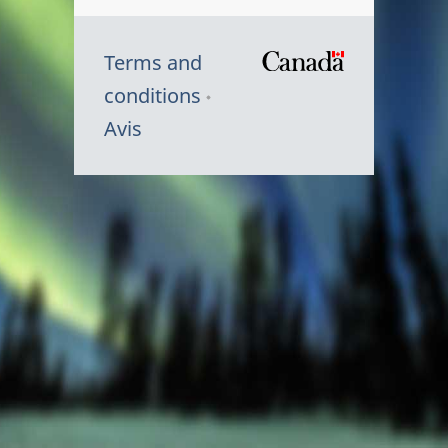
Terms and
/
conditions
Symbole
Avis
du
gouvernem
du
Canada