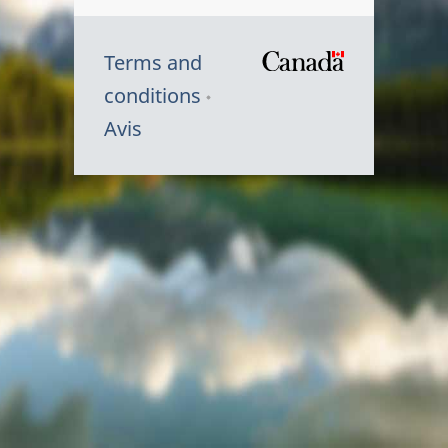
Terms and
/
conditions
Symbole
Avis
du
gouvernem
du
Canada