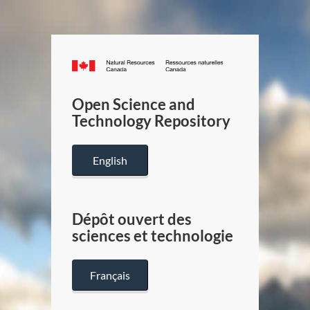
Canada.ca
/
Gouverneme
Open Science and
du
Technology Repository
Canada
English
Dépôt ouvert des
sciences et technologie
Français