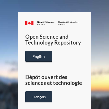
Canada.ca
/
Gouverneme
Open Science and
du
Technology Repository
Canada
English
Dépôt ouvert des
sciences et technologie
Français