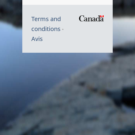
Terms and
/
conditions
Symbole
Avis
du
gouvernem
du
Canada