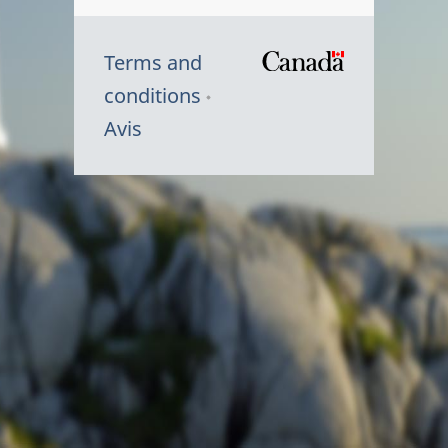
Terms and
/
conditions
Symbole
Avis
du
gouvernem
du
Canada