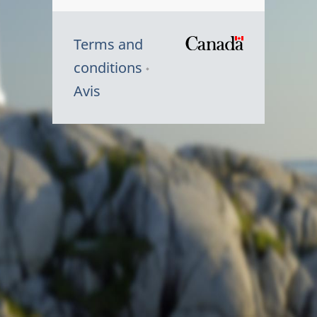
Terms and
/
conditions
Symbole
Avis
du
gouvernem
du
Canada