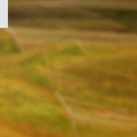
/
Symbole
du
gouvernement
du
Canada