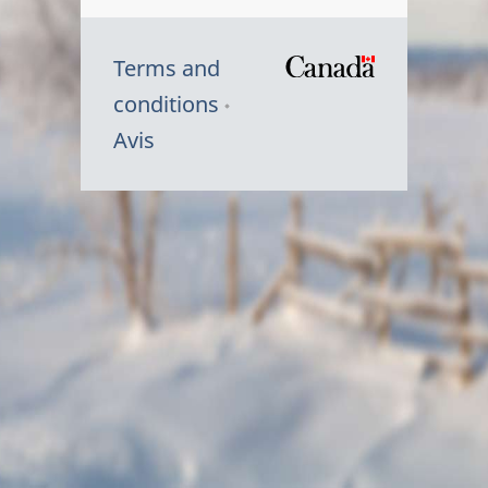
Terms and
/
conditions
Symbole
Avis
du
gouvernem
du
Canada