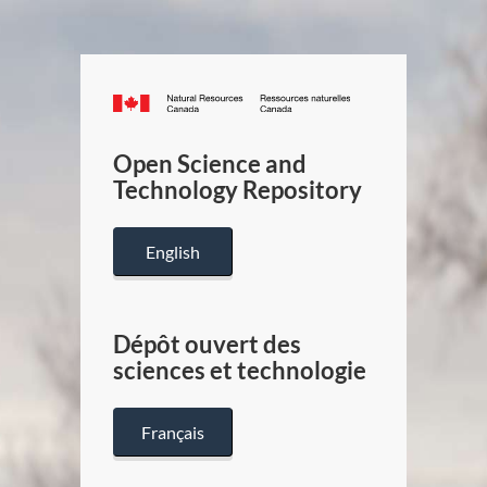
Canada.ca
/
Gouverneme
Open Science and
du
Technology Repository
Canada
English
Dépôt ouvert des
sciences et technologie
Français