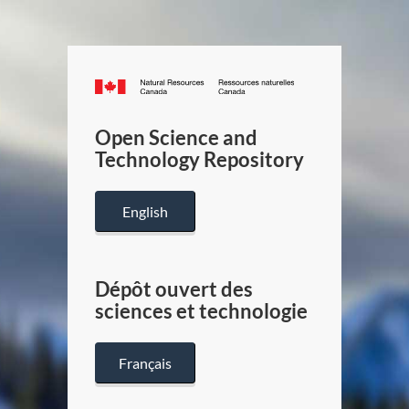
Canada.ca
/
Gouverneme
Open Science and
du
Technology Repository
Canada
English
Dépôt ouvert des
sciences et technologie
Français