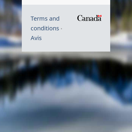
Terms and
/
conditions
Symbole
Avis
du
gouvernem
du
Canada