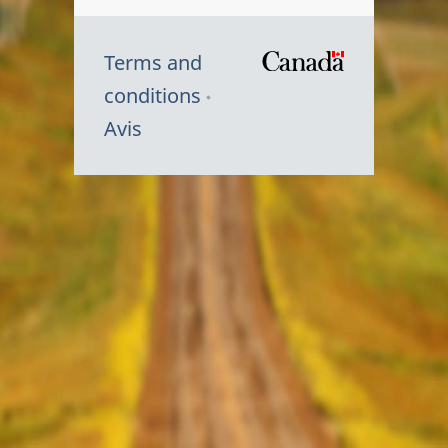
Terms and
/
conditions
Symbole
Avis
du
gouvernem
du
Canada