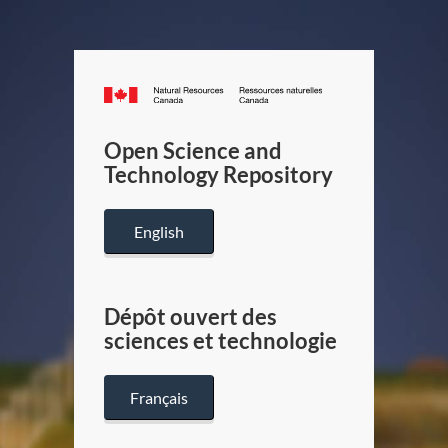
Canada.ca
/
Gouverneme
Open Science and
du
Technology Repository
Canada
English
Dépôt ouvert des
sciences et technologie
Français