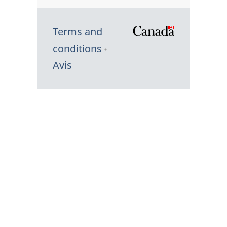
Terms and
/
conditions
Symbole
Avis
du
gouvernem
du
Canada