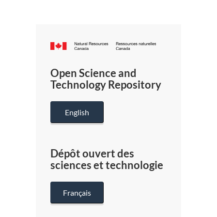
Canada.ca
/
Gouverneme
Open Science and
du
Technology Repository
Canada
English
Dépôt ouvert des
sciences et technologie
Français