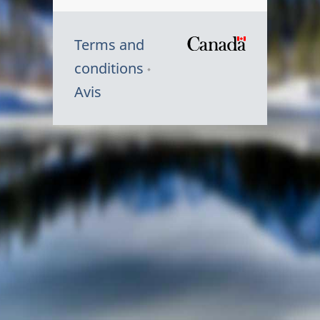
Terms and
/
conditions
Symbole
Avis
du
gouvernem
du
Canada