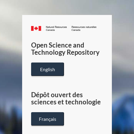
Canada.ca
/
Gouverneme
Open Science and
du
Technology Repository
Canada
English
Dépôt ouvert des
sciences et technologie
Français